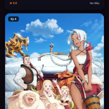
★ 0.0
Ver Más
Ep 6