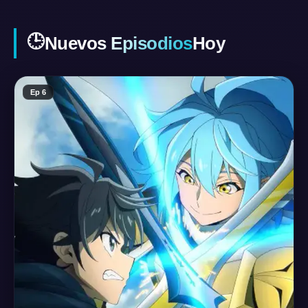
🕒
Nuevos Episodios
Hoy
Ep 6