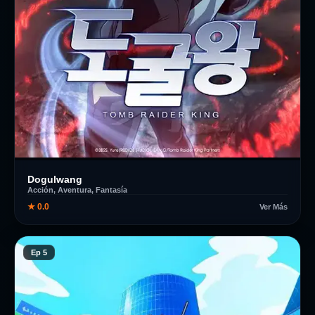
Dogulwang
Acción, Aventura, Fantasía
★ 0.0
Ver Más
Ep 5