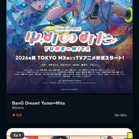
BanG Dream! Yume∞Mita
Música
★ 0.0
Ver Más
Ep 6