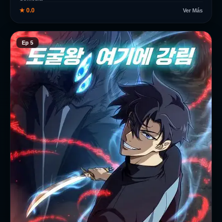
★ 0.0
Ver Más
Ep 5