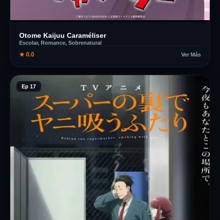
Otome Kaijuu Caraméliser
Escolar, Romance, Sobrenatural
★ 0.0
Ver Más
Ep 17