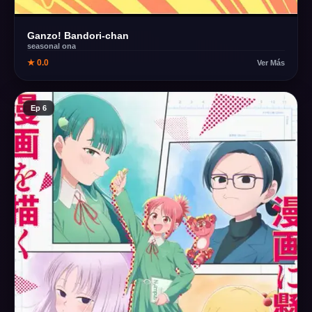
Ganzo! Bandori-chan
seasonal ona
★ 0.0
Ver Más
Ep 6