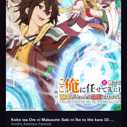
Koko wa Ore ni Makasete Saki ni Ike to Itte kara 10-nen ga Tattara Densetsu ni Natteita.
Acción, Aventura, Fantasía