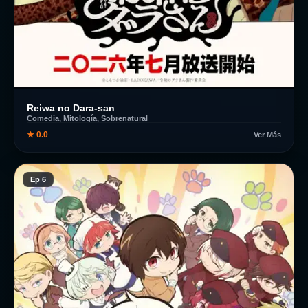
Reiwa no Dara-san
Comedia, Mitología, Sobrenatural
★ 0.0
Ver Más
Ep 6