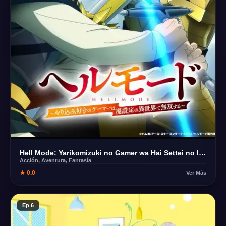
Hell Mode: Yarikomizuki no Gamer wa Hai Settei no Isekai de Musou suru 2nda Temporada
Acción, Aventura, Fantasía
★ 0.0
Ver Más
Ep 6