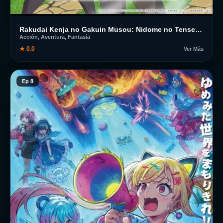
Rakudai Kenja no Gakuin Musou: Nidome no Tensei, S-Rank Cheat Majutsushi Boukenroku
Acción, Aventura, Fantasía
★ 0.0
Ver Más
Ep 8