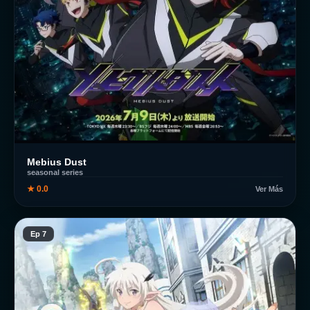
Mebius Dust
seasonal series
★ 0.0
Ver Más
Ep 7