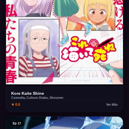
Kore Kaite Shine
Comedia, Cultura Otaku, Shounen
★ 0.0
Ver Más
Ep 17